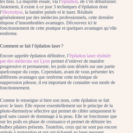
les bras. La majorité essaie, via l’
épilation
, de s’en débarrasser.
Justement, il existe à ce jour 3 techniques d’épilation dont
l’
électrolyse
, la lumière pulsée et le laser. Réalisée
généralement par des médecins professionnels, cette dernière
dispose d’innombrables avantages. Découvrez ici le
fonctionnement de cette pratique et quelques avantages qu’elle
renferme.
Comment se fait l’épilation laser ?
Encore appelée épilation définitive, l’
épilation laser réalisée
par des médecins sur Lyon
permet d’enlever de manière
progressive et permanente, les poils non désirés sur une partie
quelconque du corps. Cependant, avant de vous présenter les
différents avantages que renferme cette technique de
suppression pileuse, il est important de connaitre son mode de
fonctionnement.
Comme le renseigne si bien son nom, cette épilation se fait
avec le laser. Elle repose essentiellement sur le principe de la
photo-thermolyse sélective qui permet de cibler uniquement le
poil sans causer de dommage à la peau. Elle ne fonctionne que
sur les poils en phase de croissance et permet de détruire les
bulbes pilaires présents. Toutefois, ceux qui ne sont pas encore
arrivés à maturation et qui ont échappé au laser peuvent